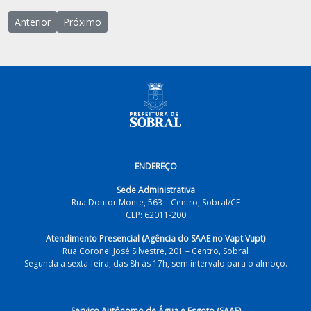
Artigo anterior: AVISO DE DISPENSA DE LICITAÇÃO Nº 001/2023 –
Próximo artigo: Organograma
Anterior
Próximo
ENDEREÇO
Sede Administrativa
Rua Doutor Monte, 563 – Centro, Sobral/CE
CEP: 62011-200
Atendimento Presencial (Agência do SAAE no Vapt Vupt)
Rua Coronel José Silvestre, 201 – Centro, Sobral
Segunda a sexta-feira, das 8h às 17h, sem intervalo para o almoço.
Serviço Autônomo de Água e Esgoto (SAAE)