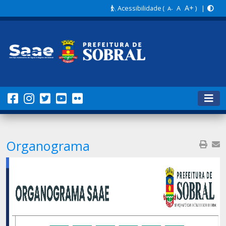
A+
Acessibilidade
(
A
) |
A-
Organograma