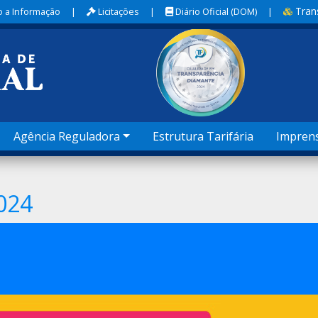
Tran
 a Informação
|
Licitações
|
Diário Oficial (DOM)
|
Agência Reguladora
Estrutura Tarifária
Impren
024