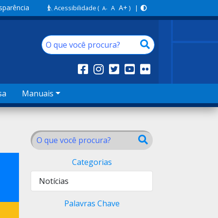
sparência
A+
Acessibilidade
(
A
) |
A-
sa
Manuais
Categorias
Notícias
Palavras Chave