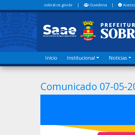
sobral.ce.gov.br
|
Ouvidoria
|
Acesso
Início
Institucional
Notícias
Comunicado 07-05-2