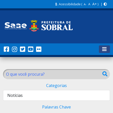
A+
Acessibilidade
(
A
) |
A-
Categorias
Notícias
Palavras Chave