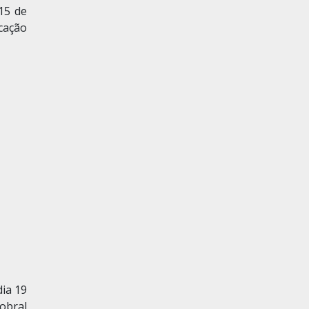
15 de
cação
dia 19
obral