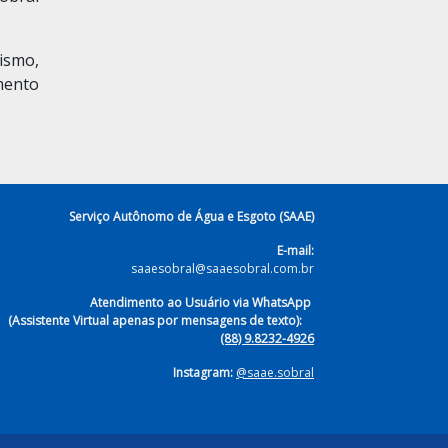
ismo,
mento
Serviço Autônomo de Água e Esgoto (SAAE)
E-mail:
saaesobral@saaesobral.com.br
Atendimento ao Usuário via WhatsApp
ssistente Virtual apenas por mensagens de texto):
(88) 9.8232-4926
Instagram:
@saae.sobral