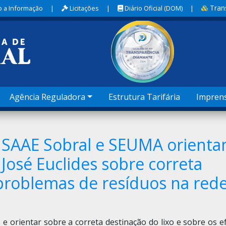
Tran
 a Informação
|
Licitações
|
Diário Oficial (DOM)
|
Agência Reguladora
Estrutura Tarifária
Impren
 SAAE Sobral e SEUMA orient
José Euclides sobre correta
 problemas de resíduos na red
e orientar sobre a correta destinação do lixo e sobre os e