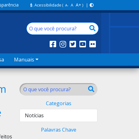
sparência
A+
Acessibilidade
(
A
) |
A-
sa
Manuais
am
Categorias
e
Notícias
Palavras Chave
feitos