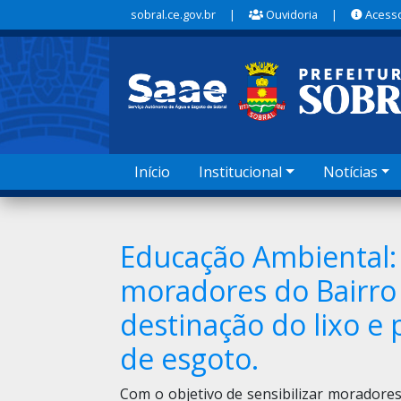
sobral.ce.gov.br
|
Ouvidoria
|
Acesso
Início
Institucional
Notícias
Educação Ambiental:
moradores do Bairro 
destinação do lixo e
de esgoto.
Com o objetivo de sensibilizar moradores 