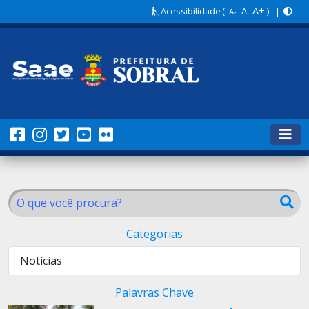
A+
Acessibilidade
(
A
) |
A-
Categorias
Notícias
Palavras Chave